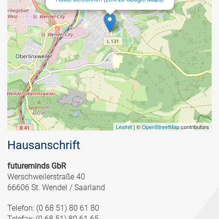
Leaflet
| ©
OpenStreetMap
contributors
Hausanschrift
futureminds GbR
Werschweilerstraße 40
66606 St. Wendel / Saarland
Telefon: (0 68 51) 80 61 80
Telefax: (0 68 51) 80 61 65