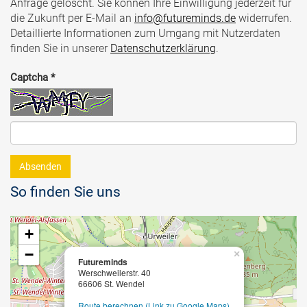
Anfrage gelöscht. Sie können Ihre Einwilligung jederzeit für
die Zukunft per E-Mail an
info@futureminds.de
widerrufen.
Detaillierte Informationen zum Umgang mit Nutzerdaten
finden Sie in unserer
Datenschutzerklärung
.
Captcha
*
Absenden
So finden Sie uns
+
−
×
Futureminds
Werschweilerstr. 40
66606 St. Wendel
Route berechnen (Link zu Google Maps)